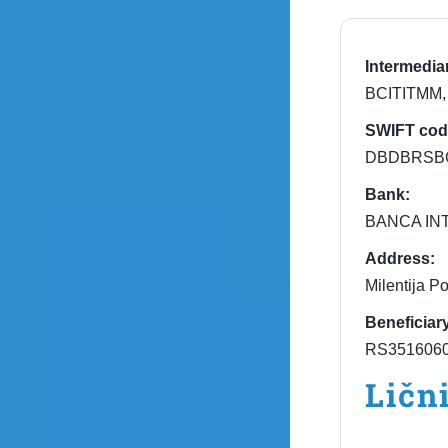
Intermedia
BCITITMM, 
SWIFT cod
DBDBRSB
Bank:
BANCA IN
Address:
Milentija P
Beneficiar
RS3516060
Ličn