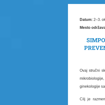
Datum:
2–3. o
Mesto održava
SIMPO
PREVEN
Ovaj stručni s
mikrobiologije
ginekologije sa
Cilj je razme