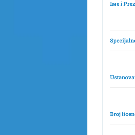
Iме i Pre
Specijaln
Ustanova
Broj licen