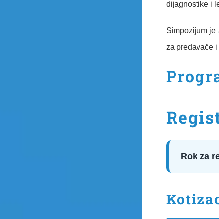
dijagnostike i 
Simpozijum je
za predavače i
Prog
Regist
Rok za re
Kotizac