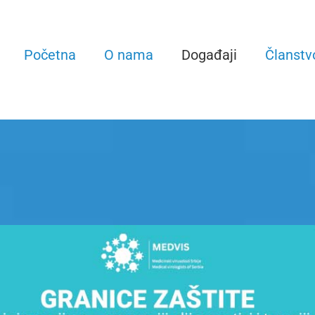
Početna
O nama
Događaji
Članstv