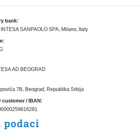
ry bank:
INTESA SANPAOLO SPA, Milano, Italy
e:
G
TESA AD BEOGRAD
opovića 7B, Beograd, Republika Srbija
y customer / IBAN:
0000259616281
i podaci