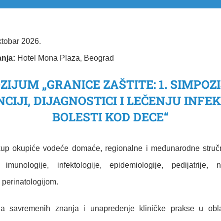
ktobar 2026
.
nja:
Hotel Mona Plaza, Beograd
ZIJUM „GRANICE ZAŠTITE: 1. SIMPOZ
CIJI, DIJAGNOSTICI I LEČENJU INFE
BOLESTI KOD DECE“
kup okupiće vodeće domaće, regionalne i međunarodne stručn
, imunologije, infektologije, epidemiologije, pedijatrije, 
 perinatologijom.
na savremenih znanja i unapređenje kliničke prakse u oblas