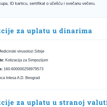
kupa, ID karticu, sertifikat o učešću i svečanu večeru.
kcije za uplatu u dinarima
edicinski virusolozi Srbije
te:
Kotizacija za Simpozijum
a:
160-600000258979573
ca Intesa A.D. Beograd
cije za uplatu u stranoj valut