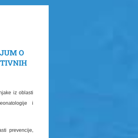
IJUM O
KTIVNIH
jake iz oblasti
neonatologije i
ti prevencije,