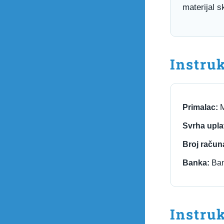
materijal s
Instru
Primalac:
M
Svrha upla
Broj račun
Banka:
Ban
Instruk