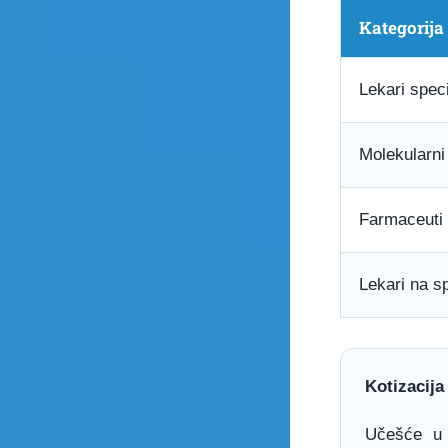
Kategorija
Lekari specij
Molekularni 
Farmaceuti
Lekari na sp
Kotizacija
Učešće u 