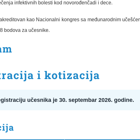
lečenja infektivnih bolesti kod novorođenčadi i dece.
 akreditovan kao Nacionalni kongres sa međunarodnim učešće
 8 bodova za učesnike.
ram
racija i kotizacija
gistraciju učesnika je 30. septembar 2026. godine.
ija